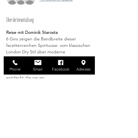
Über die Veranstaltung
Reise mit Dominik Starosta
6 Gins zeigen die Bandbreite dieser 
facettenreichen Spirituose: vom klassischen 
London Dry Stil über moderne 
Interpretationen bis hin zu besonderen 
Botanicals. Lernt die 
Phone
Email
Facebook
Adresse
Charakterunterschiede kennen und 
entdeckt die neuen 
Geschmacksrichtungen, die Gin heute 
weltweit zu bieten hat.
Diese Veranstaltung teilen