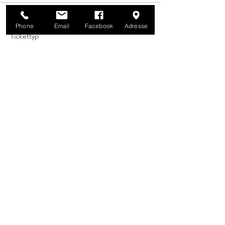
Verkauf beendet
Phone
Email
Facebook
Adresse
Tickettyp
Rum - Highlights
Mehr Infos
Preis
79,00 €
+1,98 € Ticket-Servicegebühr
Diese Veranstaltung teilen