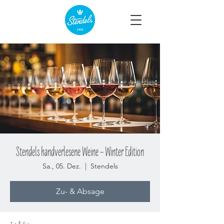
Stendels handverlesene Weine – Winter Edition
Sa., 05. Dez.
  |  
Stendels
Zu- & Absage