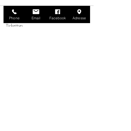
Verkauf beendet
Phone
Email
Facebook
Adresse
Tickettyp
Gérard Bertrand Tasting
Mehr Infos
Preis
59,00 €
+1,48 € Ticket-Servicegebühr
Diese Veranstaltung teilen