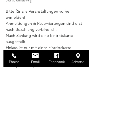
Über die Veranstaltung
Bitte für alle Veranstaltungen vorher 
anmelden!
Anmeldungen & Reservierungen sind erst 
nach Bezahlung verbindlich.
Nach Zahlung wird eine Eintrittskarte 
ausgestellt.
Einlass ist nur mit einer Eintrittskarte 
möglich.
Eintrittskarten & Gutscheine können nicht 
Phone
Email
Facebook
Adresse
in Bargeld umgetauscht werden.
Bei weiteren Fragen stehen wir gern 
jederzeit zur Verfügung.
Weiterlesen >
Diese Veranstaltung teilen