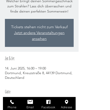
Welcher bringt deinen Sommergeschmack
zum Strahlen? Lass dich überraschen und
finde deinen perfekten Sommerwein!
Tickets stehen nicht zum Verkauf
Jetzt andere Veranstaltungen
ansehen
Zeit & Ort
14. Juni 2025, 16:00 – 19:00
Dortmund, Kreuzstraße 8, 44139 Dortmund,
Deutschland
Gäste
+8 weitere Gäste
Phone
Email
Facebook
Adresse