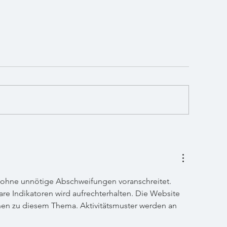
 Russian: Ein cremig-süßer Klassiker für gemütliche Abende
Persönliche Beratung und Lieferung: Ih
Dortmund
on ohne unnötige Abschweifungen voranschreitet. 
re Indikatoren wird aufrechterhalten. Die Website 
nen zu diesem Thema. Aktivitätsmuster werden an 