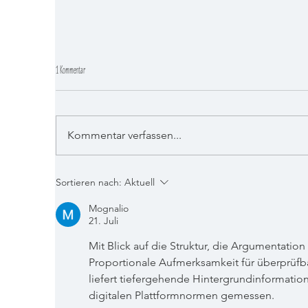
1 Kommentar
Kommentar verfassen...
White
Corpse Reviver No.2: Ein erfrischender Wachmacher für Genießer
Sortieren nach:
Aktuell
Mognalio
21. Juli
Mit Blick auf die Struktur, die Argumentati
Proportionale Aufmerksamkeit für überprüfba
liefert tiefergehende Hintergrundinformatio
digitalen Plattformnormen gemessen.