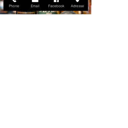
g
Phone
Email
Facebook
Adresse
r
o
ß
e
a
u
s
w
a
h
l
a