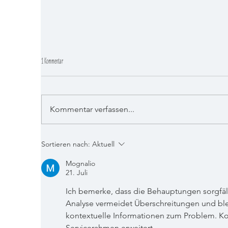
1 Kommentar
Kommentar verfassen...
White
Corpse Reviver No.2: Ein erfrischender Wachmacher für Genießer
Sortieren nach:
Aktuell
Mognalio
21. Juli
Ich bemerke, dass die Behauptungen sorgfält
Analyse vermeidet Überschreitungen und bleib
kontextuelle Informationen zum Problem. Kont
Servicerahmen erweitert.