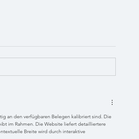
 Russian: Ein cremig-süßer Klassiker für gemütliche Abende
Espresso Martini: Die perfekte Kombinat
ig an den verfügbaren Belegen kalibriert sind. Die 
t im Rahmen. Die Website liefert detailliertere 
extuelle Breite wird durch interaktive 